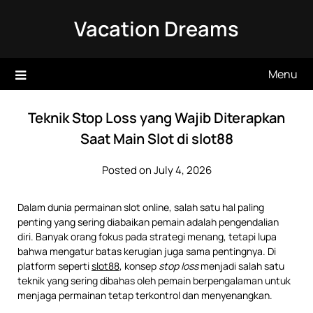
Skip
Vacation Dreams
to
content
Menu
Teknik Stop Loss yang Wajib Diterapkan
Saat Main Slot di slot88
Posted on July 4, 2026
Dalam dunia permainan slot online, salah satu hal paling
penting yang sering diabaikan pemain adalah pengendalian
diri. Banyak orang fokus pada strategi menang, tetapi lupa
bahwa mengatur batas kerugian juga sama pentingnya. Di
platform seperti
slot88
, konsep
stop loss
menjadi salah satu
teknik yang sering dibahas oleh pemain berpengalaman untuk
menjaga permainan tetap terkontrol dan menyenangkan.