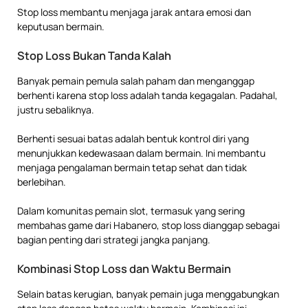
Stop loss membantu menjaga jarak antara emosi dan
keputusan bermain.
Stop Loss Bukan Tanda Kalah
Banyak pemain pemula salah paham dan menganggap
berhenti karena stop loss adalah tanda kegagalan. Padahal,
justru sebaliknya.
Berhenti sesuai batas adalah bentuk kontrol diri yang
menunjukkan kedewasaan dalam bermain. Ini membantu
menjaga pengalaman bermain tetap sehat dan tidak
berlebihan.
Dalam komunitas pemain slot, termasuk yang sering
membahas game dari
Habanero
, stop loss dianggap sebagai
bagian penting dari strategi jangka panjang.
Kombinasi Stop Loss dan Waktu Bermain
Selain batas kerugian, banyak pemain juga menggabungkan