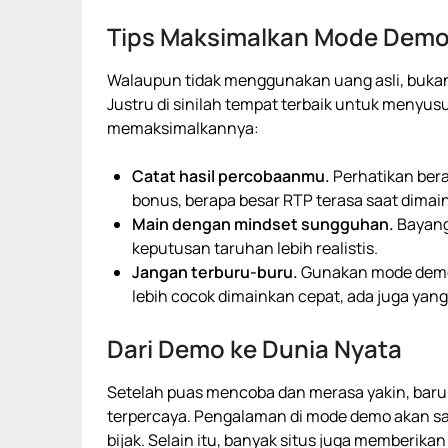
Tips Maksimalkan Mode Dem
Walaupun tidak menggunakan uang asli, buka
Justru di sinilah tempat terbaik untuk menyus
memaksimalkannya:
Catat hasil percobaanmu.
Perhatikan ber
bonus, berapa besar RTP terasa saat dimaink
Main dengan mindset sungguhan.
Bayang
keputusan taruhan lebih realistis.
Jangan terburu-buru.
Gunakan mode demo 
lebih cocok dimainkan cepat, ada juga yan
Dari Demo ke Dunia Nyata
Setelah puas mencoba dan merasa yakin, barula
terpercaya. Pengalaman di mode demo akan 
bijak. Selain itu, banyak situs juga memberika