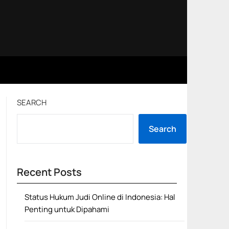
SEARCH
Search
Recent Posts
Status Hukum Judi Online di Indonesia: Hal
Penting untuk Dipahami