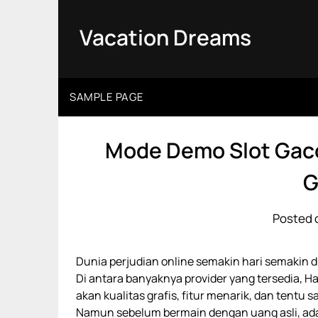
Skip
to
Vacation Dreams
content
SAMPLE PAGE
Mode Demo Slot Gaco
G
Posted o
Dunia perjudian online semakin hari semakin d
Di antara banyaknya provider yang tersedia, H
akan kualitas grafis, fitur menarik, dan tentu
Namun sebelum bermain dengan uang asli, ada 