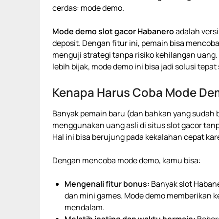
cerdas: mode demo.
Mode demo slot gacor Habanero
adalah versi
deposit. Dengan fitur ini, pemain bisa mencoba
menguji strategi tanpa risiko kehilangan uan
lebih bijak, mode demo ini bisa jadi solusi tep
Kenapa Harus Coba Mode De
Banyak pemain baru (dan bahkan yang sudah b
menggunakan uang asli di situs slot gacor 
Hal ini bisa berujung pada kekalahan cepat ka
Dengan mencoba mode demo, kamu bisa:
Mengenali fitur bonus:
Banyak slot Habaner
dan mini games. Mode demo memberikan k
mendalam.