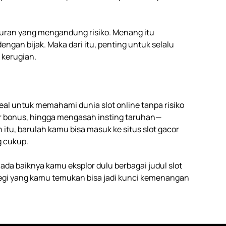
buran yang mengandung risiko. Menang itu
engan bijak. Maka dari itu, penting untuk selalu
 kerugian.
eal untuk memahami dunia slot online tanpa risiko
itur bonus, hingga mengasah insting taruhan—
 itu, barulah kamu bisa masuk ke situs slot gacor
g cukup.
a baiknya kamu eksplor dulu berbagai judul slot
egi yang kamu temukan bisa jadi kunci kemenangan