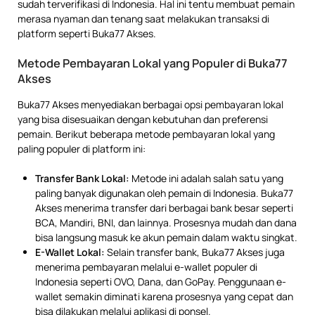
sudah terverifikasi di Indonesia. Hal ini tentu membuat pemain
merasa nyaman dan tenang saat melakukan transaksi di
platform seperti Buka77 Akses.
Metode Pembayaran Lokal yang Populer di Buka77
Akses
Buka77 Akses menyediakan berbagai opsi pembayaran lokal
yang bisa disesuaikan dengan kebutuhan dan preferensi
pemain. Berikut beberapa metode pembayaran lokal yang
paling populer di platform ini:
Transfer Bank Lokal:
Metode ini adalah salah satu yang
paling banyak digunakan oleh pemain di Indonesia. Buka77
Akses menerima transfer dari berbagai bank besar seperti
BCA, Mandiri, BNI, dan lainnya. Prosesnya mudah dan dana
bisa langsung masuk ke akun pemain dalam waktu singkat.
E-Wallet Lokal:
Selain transfer bank, Buka77 Akses juga
menerima pembayaran melalui e-wallet populer di
Indonesia seperti OVO, Dana, dan GoPay. Penggunaan e-
wallet semakin diminati karena prosesnya yang cepat dan
bisa dilakukan melalui aplikasi di ponsel.