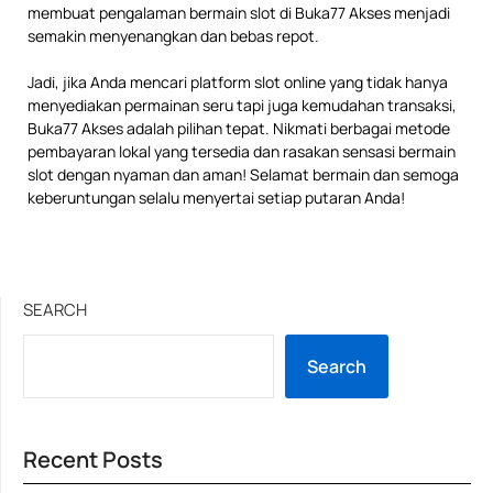
membuat pengalaman bermain slot di Buka77 Akses menjadi
semakin menyenangkan dan bebas repot.
Jadi, jika Anda mencari platform slot online yang tidak hanya
menyediakan permainan seru tapi juga kemudahan transaksi,
Buka77 Akses adalah pilihan tepat. Nikmati berbagai metode
pembayaran lokal yang tersedia dan rasakan sensasi bermain
slot dengan nyaman dan aman! Selamat bermain dan semoga
keberuntungan selalu menyertai setiap putaran Anda!
SEARCH
Search
Recent Posts