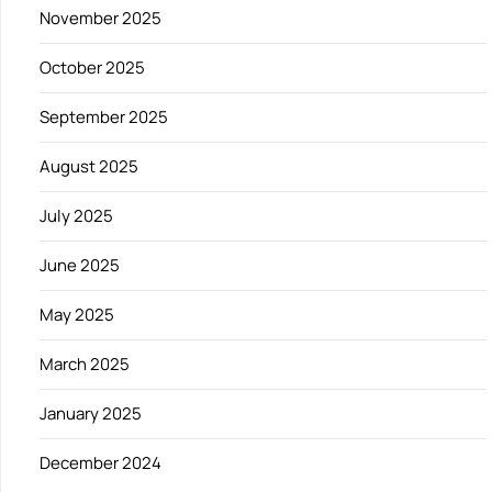
November 2025
October 2025
September 2025
August 2025
July 2025
June 2025
May 2025
March 2025
January 2025
December 2024