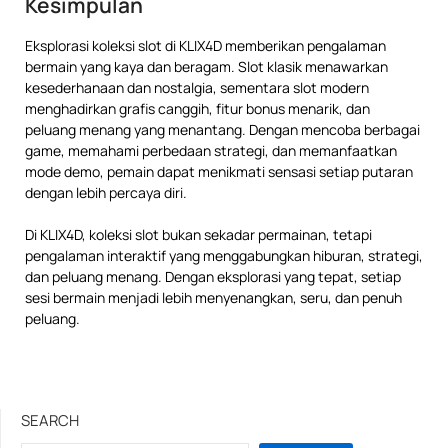
Kesimpulan
Eksplorasi koleksi slot di KLIX4D memberikan pengalaman
bermain yang kaya dan beragam. Slot klasik menawarkan
kesederhanaan dan nostalgia, sementara slot modern
menghadirkan grafis canggih, fitur bonus menarik, dan
peluang menang yang menantang. Dengan mencoba berbagai
game, memahami perbedaan strategi, dan memanfaatkan
mode demo, pemain dapat menikmati sensasi setiap putaran
dengan lebih percaya diri.
Di KLIX4D, koleksi slot bukan sekadar permainan, tetapi
pengalaman interaktif yang menggabungkan hiburan, strategi,
dan peluang menang. Dengan eksplorasi yang tepat, setiap
sesi bermain menjadi lebih menyenangkan, seru, dan penuh
peluang.
SEARCH