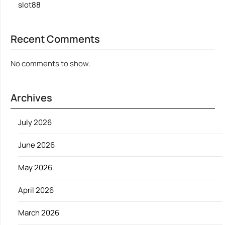
slot88
Recent Comments
No comments to show.
Archives
July 2026
June 2026
May 2026
April 2026
March 2026