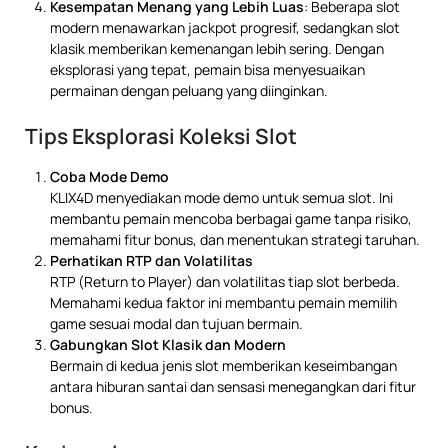
Kesempatan Menang yang Lebih Luas
: Beberapa slot
modern menawarkan jackpot progresif, sedangkan slot
klasik memberikan kemenangan lebih sering. Dengan
eksplorasi yang tepat, pemain bisa menyesuaikan
permainan dengan peluang yang diinginkan.
Tips Eksplorasi Koleksi Slot
Coba Mode Demo
KLIX4D menyediakan mode demo untuk semua slot. Ini
membantu pemain mencoba berbagai game tanpa risiko,
memahami fitur bonus, dan menentukan strategi taruhan.
Perhatikan RTP dan Volatilitas
RTP (Return to Player) dan volatilitas tiap slot berbeda.
Memahami kedua faktor ini membantu pemain memilih
game sesuai modal dan tujuan bermain.
Gabungkan Slot Klasik dan Modern
Bermain di kedua jenis slot memberikan keseimbangan
antara hiburan santai dan sensasi menegangkan dari fitur
bonus.