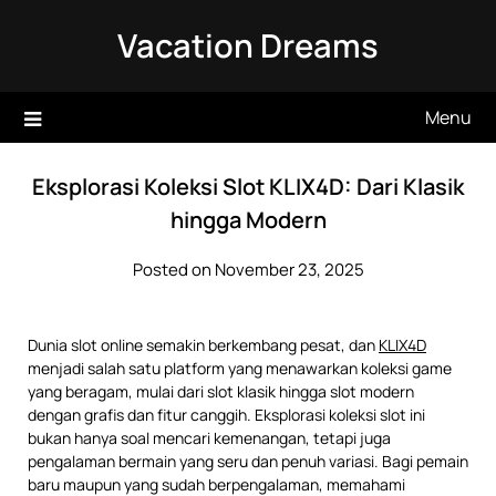
Skip
Vacation Dreams
to
content
Menu
Eksplorasi Koleksi Slot KLIX4D: Dari Klasik
hingga Modern
Posted on November 23, 2025
Dunia slot online semakin berkembang pesat, dan
KLIX4D
menjadi salah satu platform yang menawarkan koleksi game
yang beragam, mulai dari slot klasik hingga slot modern
dengan grafis dan fitur canggih. Eksplorasi koleksi slot ini
bukan hanya soal mencari kemenangan, tetapi juga
pengalaman bermain yang seru dan penuh variasi. Bagi pemain
baru maupun yang sudah berpengalaman, memahami