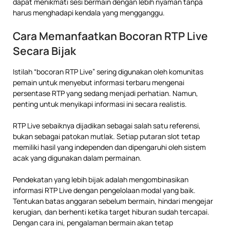
dapat menikmati sesi bermain dengan lebih nyaman tanpa
harus menghadapi kendala yang mengganggu.
Cara Memanfaatkan Bocoran RTP Live
Secara Bijak
Istilah “bocoran RTP Live” sering digunakan oleh komunitas
pemain untuk menyebut informasi terbaru mengenai
persentase RTP yang sedang menjadi perhatian. Namun,
penting untuk menyikapi informasi ini secara realistis.
RTP Live sebaiknya dijadikan sebagai salah satu referensi,
bukan sebagai patokan mutlak. Setiap putaran slot tetap
memiliki hasil yang independen dan dipengaruhi oleh sistem
acak yang digunakan dalam permainan.
Pendekatan yang lebih bijak adalah mengombinasikan
informasi RTP Live dengan pengelolaan modal yang baik.
Tentukan batas anggaran sebelum bermain, hindari mengejar
kerugian, dan berhenti ketika target hiburan sudah tercapai.
Dengan cara ini, pengalaman bermain akan tetap