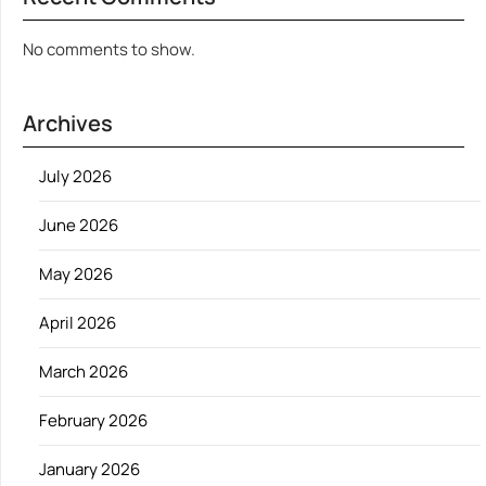
No comments to show.
Archives
July 2026
June 2026
May 2026
April 2026
March 2026
February 2026
January 2026