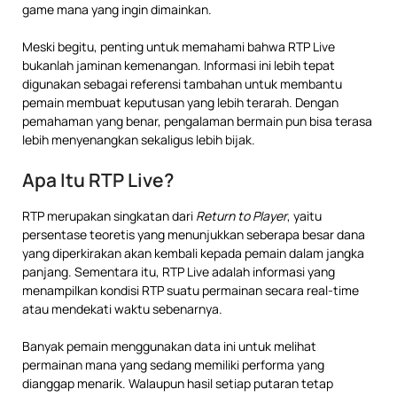
game mana yang ingin dimainkan.
Meski begitu, penting untuk memahami bahwa RTP Live
bukanlah jaminan kemenangan. Informasi ini lebih tepat
digunakan sebagai referensi tambahan untuk membantu
pemain membuat keputusan yang lebih terarah. Dengan
pemahaman yang benar, pengalaman bermain pun bisa terasa
lebih menyenangkan sekaligus lebih bijak.
Apa Itu RTP Live?
RTP merupakan singkatan dari
Return to Player
, yaitu
persentase teoretis yang menunjukkan seberapa besar dana
yang diperkirakan akan kembali kepada pemain dalam jangka
panjang. Sementara itu, RTP Live adalah informasi yang
menampilkan kondisi RTP suatu permainan secara real-time
atau mendekati waktu sebenarnya.
Banyak pemain menggunakan data ini untuk melihat
permainan mana yang sedang memiliki performa yang
dianggap menarik. Walaupun hasil setiap putaran tetap