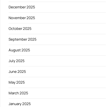
December 2025
November 2025
October 2025
September 2025
August 2025
July 2025
June 2025
May 2025
March 2025
January 2025