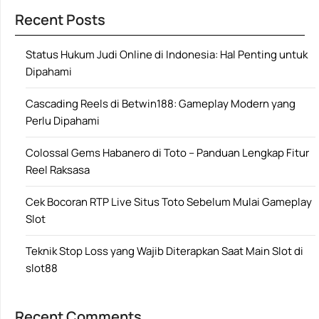
Recent Posts
Status Hukum Judi Online di Indonesia: Hal Penting untuk
Dipahami
Cascading Reels di Betwin188: Gameplay Modern yang
Perlu Dipahami
Colossal Gems Habanero di Toto – Panduan Lengkap Fitur
Reel Raksasa
Cek Bocoran RTP Live Situs Toto Sebelum Mulai Gameplay
Slot
Teknik Stop Loss yang Wajib Diterapkan Saat Main Slot di
slot88
Recent Comments