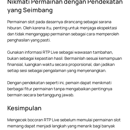
Nikmati Permainan dengan Pendekatan
yang Seimbang
Permainan slot pada dasarnya dirancang sebagai sarana
hiburan. Oleh karena itu, penting untuk menjaga ekspektasi
dan tidak menganggap permainan sebagai cara memperoleh
penghasilan yang pasti.
Gunakan informasi RTP Live sebagai wawasan tambahan,
bukan sebagai kepastian hasil. Bermainlah sesuai kemampuan
finansial, luangkan waktu secara proporsional, dan jadikan
setiap sesi sebagai pengalaman yang menyenangkan.
Dengan pendekatan seperti ini, pemain dapat menikmati
berbagai fitur permainan tanpa mengabaikan pentingnya
bermain secara bertanggung jawab.
Kesimpulan
Mengecek bocoran RTP Live sebelum memulai permainan slot
memang dapat menjadi langkah yang menarik bagi banyak